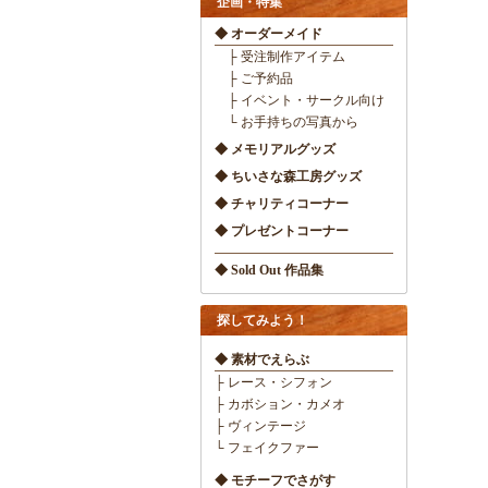
企画・特集
◆ オーダーメイド
├ 受注制作アイテム
├ ご予約品
├ イベント・サークル向け
└ お手持ちの写真から
◆ メモリアルグッズ
◆ ちいさな森工房グッズ
◆ チャリティコーナー
◆ プレゼントコーナー
◆ Sold Out 作品集
探してみよう！
◆ 素材でえらぶ
├ レース・シフォン
├ カボション・カメオ
├ ヴィンテージ
└ フェイクファー
◆ モチーフでさがす