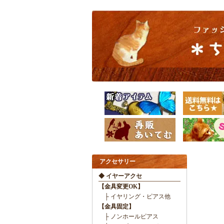
アクセサリー
◆ イヤーアクセ
【金具変更OK】
├ イヤリング・ピアス他
【金具固定】
├ ノンホールピアス