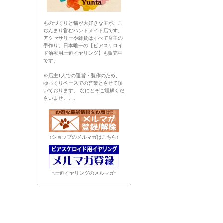
ものづくりと猫が大好きな主が、こ
ぢんまり営むハンドメイド店です。
アクセサリーや雑貨はすべて店主の
手作り。日本唯一の【ピアスケロイ
ド治療用圧迫イヤリング】も販売中
です。
※店主1人での運営・製作のため、
ゆっくりペースでの営業とさせて頂
いております。 なにとぞご理解くだ
さいませ。。。
↑ショップのメルマガはこちら↑
↑圧迫イヤリングのメルマガ↑