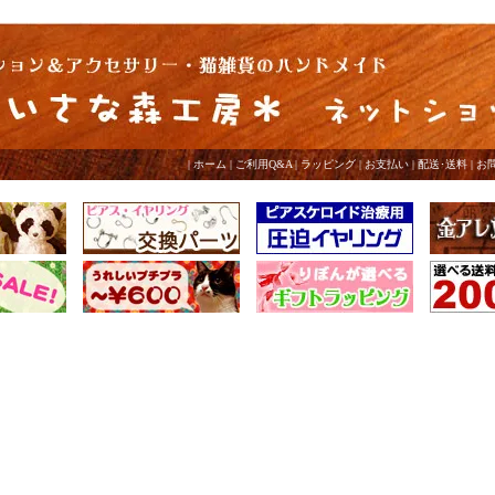
|
ホーム
|
ご利用Q&A
|
ラッピング
|
お支払い
|
配送･送料
|
お