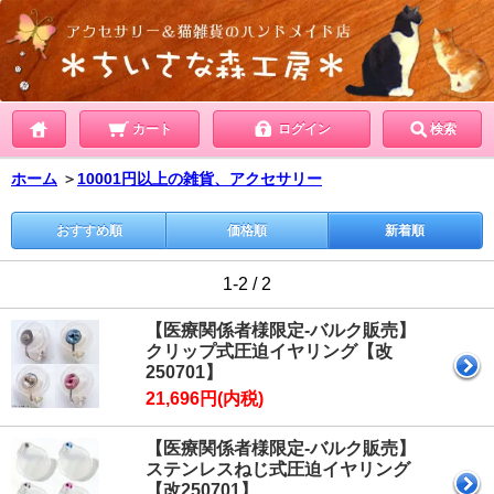
カート
ログイン
検索
ホーム
＞
10001円以上の雑貨、アクセサリー
おすすめ順
価格順
新着順
1-2 / 2
【医療関係者様限定-バルク販売】
クリップ式圧迫イヤリング【改
250701】
21,696円(内税)
【医療関係者様限定-バルク販売】
ステンレスねじ式圧迫イヤリング
【改250701】