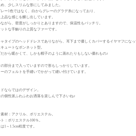
ため、少しスリムな形にしてみました。
グレー1色ではなく、白からグレーのグラデ糸になっており、
た上品な感じを醸し出しています。
めながら、密度がしっかりとありますので、保温性もバッチリ。
マットな手触りの上質なファーです。
シャタイプのヘッドドレスでありながら、耳下まで優しくカバーするイヤマフになっ
はキュートなボンネット型。
プだから暖かくて、しかも帽子のように蒸れたりもしない優れもの♪
ての部分まで入っていますので形もしっかりしています。
レーのフェルトを手縫いでかがって縫い付けています。
イドならではのデザイン。
はの個性派ふわふわお洒落を楽しんで下さいね♪
ー素材：アクリル、ポリエステル。
ト：ポリエステル100％。
は1～1.5cm程度です。