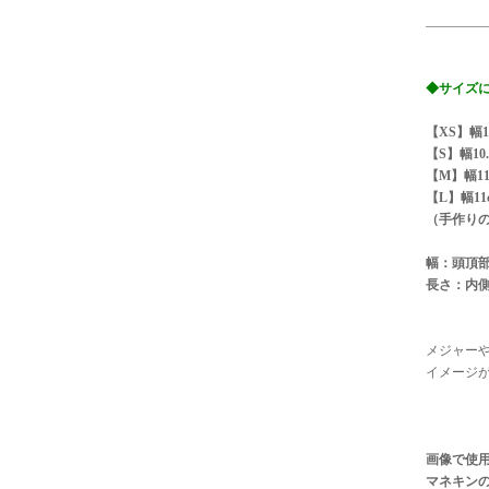
◆サイズ
【XS】幅1
【S】幅10.
【M】幅11
【L】幅11
（手作り
幅：頭頂
長さ：内
メジャー
イメージ
画像で使
マネキンの