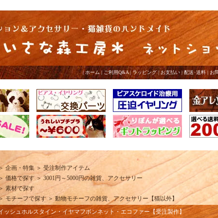
|
ホーム
|
ご利用Q&A
|
ラッピング
|
お支払い
|
配送･送料
|
お
＞
企画・特集
＞
受注制作アイテム
＞
価格で探す
＞
3001円～5000円の雑貨、アクセサリー
＞
素材で探す
＞
モチーフで探す
＞
動物モチーフの雑貨、アクセサリー【猫以外】
レイッシュホルスタイン・イヤマフボンネット・エコファー【受注製作】