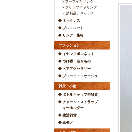
├ フープイヤリング
└ クリップイヤリング
・ 消耗品、キャッチ
◆ ネックレス
◆ ブレスレット
◆ リング・指輪
ファッション
◆ イヤマフボンネット
◆ つけ襟・巻きもの
◆ ヘアアクセサリー
◆ ブローチ・コサージュ
雑貨・小物
◆ ボトルキャップ型雑貨
◆ チャーム・ストラップ
キーホルダー
◆ 生活雑貨
◆ 紙モノ