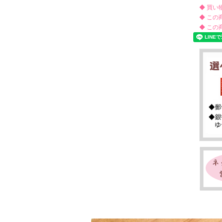
◆ 買い
◆ この
◆ この