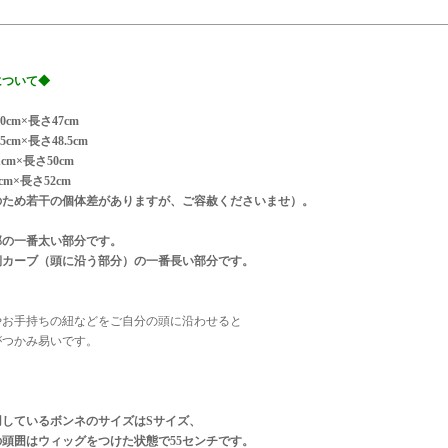
について◆
0cm×長さ47cm
5cm×長さ48.5cm
cm×長さ50cm
cm×長さ52cm
のため若干の個体差がありますが、ご容赦くださいませ）。
部の一番太い部分です。
側カーブ（頭に沿う部分）の一番長い部分です。
やお手持ちの紐などをご自分の頭に沿わせると
がつかみ易いです。
用しているボンネのサイズはSサイズ、
頭囲はウィッグをつけた状態で55センチです。