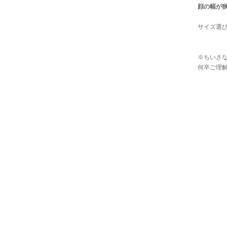
顔の幅が
サイズ選
※ちいさ
何卒ご理