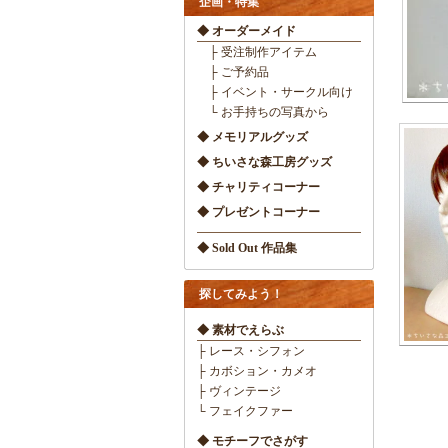
企画・特集
◆ オーダーメイド
├ 受注制作アイテム
├ ご予約品
├ イベント・サークル向け
└ お手持ちの写真から
◆ メモリアルグッズ
◆ ちいさな森工房グッズ
◆ チャリティコーナー
◆ プレゼントコーナー
◆ Sold Out 作品集
探してみよう！
◆ 素材でえらぶ
├ レース・シフォン
├ カボション・カメオ
├ ヴィンテージ
└ フェイクファー
◆ モチーフでさがす