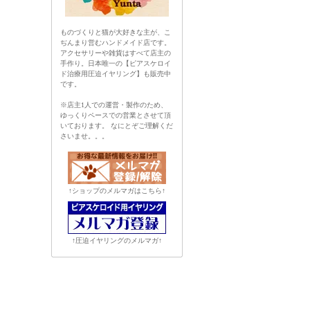
ものづくりと猫が大好きな主が、こ
ぢんまり営むハンドメイド店です。
アクセサリーや雑貨はすべて店主の
手作り。日本唯一の【ピアスケロイ
ド治療用圧迫イヤリング】も販売中
です。
※店主1人での運営・製作のため、
ゆっくりペースでの営業とさせて頂
いております。 なにとぞご理解くだ
さいませ。。。
↑ショップのメルマガはこちら↑
↑圧迫イヤリングのメルマガ↑