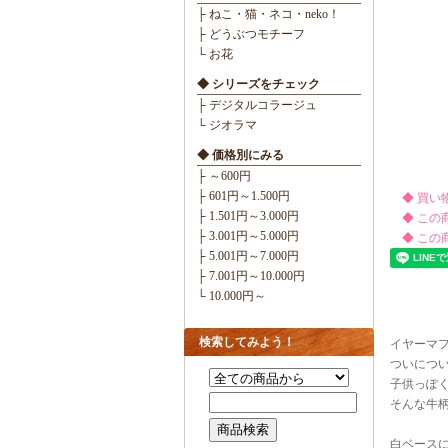
├ ねこ・猫・ネコ・neko！
├ どうぶつモチーフ
└ お花
◆ シリーズをチェック
├ デジタルコラージュ
└ ジオラマ
◆ 価格別にみる
├ ～600円
├ 601円～1.500円
◆ 買い
├ 1.501円～3.000円
◆ この
├ 3.001円～5.000円
◆ この
├ 5.001円～7.000円
├ 7.001円～10.000円
└ 10.000円～
検索してみよう！
イヤーマ
ついにつ
子供っぽ
そんな牛
白ベース