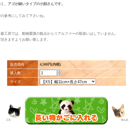
狭く、アゴが細いタイプの小顔さんです。
びの参考にしてみて下さいね。
な森工房では、動物愛護の観点からリアルファーの取扱いはしていません。
解頂きますようお願い致します。
販売価格
4,500円(内税)
購入数
サイズ