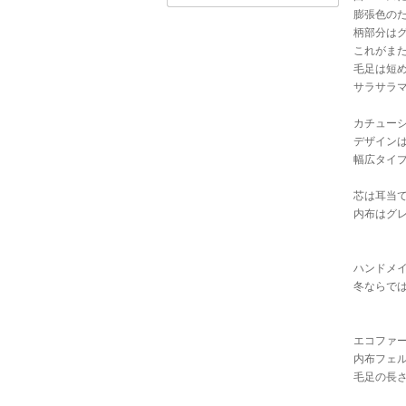
膨張色の
柄部分は
これがま
毛足は短
サラサラ
カチュー
デザイン
幅広タイ
芯は耳当
内布はグ
ハンドメ
冬ならで
エコファ
内布フェル
毛足の長さ