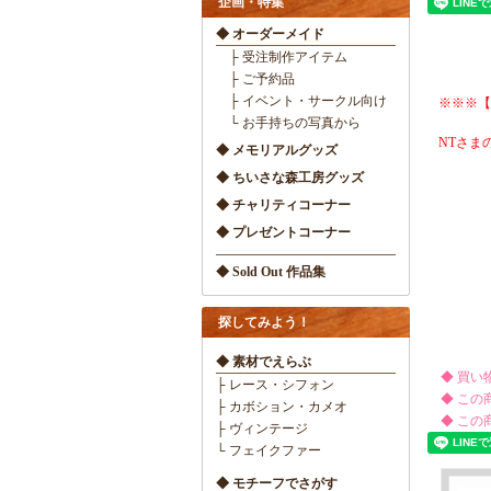
企画・特集
◆ オーダーメイド
├ 受注制作アイテム
├ ご予約品
├ イベント・サークル向け
※※※【
└ お手持ちの写真から
NTさま
◆ メモリアルグッズ
◆ ちいさな森工房グッズ
◆ チャリティコーナー
◆ プレゼントコーナー
◆ Sold Out 作品集
探してみよう！
◆ 素材でえらぶ
◆ 買い
├ レース・シフォン
◆ この
├ カボション・カメオ
◆ この
├ ヴィンテージ
└ フェイクファー
◆ モチーフでさがす