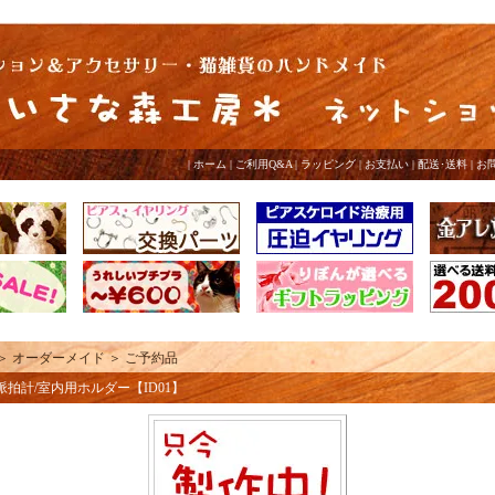
|
ホーム
|
ご利用Q&A
|
ラッピング
|
お支払い
|
配送･送料
|
お
＞
オーダーメイド
＞
ご予約品
D脈拍計/室内用ホルダー【ID01】