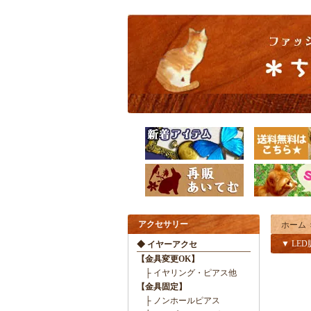
アクセサリー
ホーム
▼ LE
◆ イヤーアクセ
【金具変更OK】
├ イヤリング・ピアス他
【金具固定】
├ ノンホールピアス