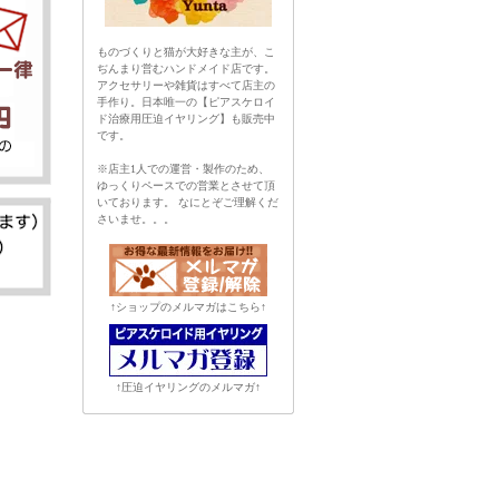
ものづくりと猫が大好きな主が、こ
ぢんまり営むハンドメイド店です。
アクセサリーや雑貨はすべて店主の
手作り。日本唯一の【ピアスケロイ
ド治療用圧迫イヤリング】も販売中
です。
※店主1人での運営・製作のため、
ゆっくりペースでの営業とさせて頂
いております。 なにとぞご理解くだ
さいませ。。。
↑ショップのメルマガはこちら↑
↑圧迫イヤリングのメルマガ↑