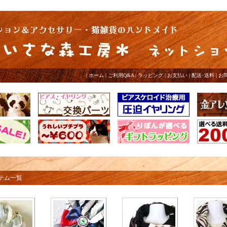
|
ホーム
|
ご利用Q&A
|
ラッピング
|
お支払い
|
配送･送料
|
お
イテム一覧