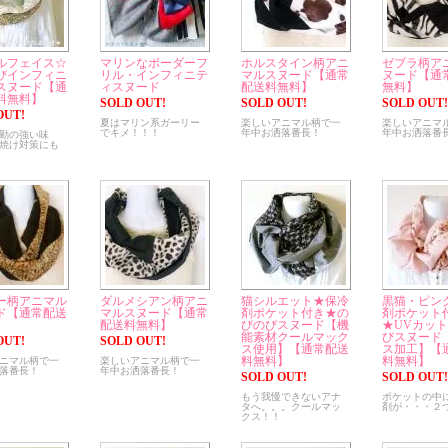
ルフェイス☆
マリンなボーダーフ
ホルスタイン柄アニ
ゼブラ柄ア
びインフィニ
リル・インフィニテ
マルスヌード【通常
ヌード【通
スヌード【通
ィスヌード
配送料無料】
無料】
料無料】
SOLD OUT!
SOLD OUT!
SOLD OUT!
OUT!
夏はマリン系ガーリー
楽しいアニマル柄で一
楽しいアニマ
でキメ！！！
年中お洒落番長！
年中お洒落番
勤の強い味
焼け対策にも
ー柄アニマル
ダルメシアン柄アニ
猫シルエット★保冷
黒猫・ピン
ド【通常配送
マルスヌード【通常
剤ポケット付き★の
剤ポケット
】
配送料無料】
びのびスヌード【機
★UVカッ
能素材クールマック
びスヌード
OUT!
SOLD OUT!
ス使用】【通常配送
ス加工】【
料無料】
料無料】
ニマル柄で一
楽しいアニマル柄で一
落番長！
年中お洒落番長！
SOLD OUT!
SOLD OUT!
もう我慢できないアナ
ポケットの中
タへ。。。クールマッ
剤が・・・２
クス！！