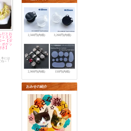
んだとお
2,560円(内税)
3,260円(内税)
クトスヌ
ロー【ダ
・ポケッ
付き】
、冬には
てね～！
2,900円(内税)
150円(内税)
おみせの紹介