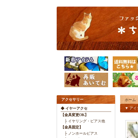
アクセサリー
ホーム
▼ ア
◆ イヤーアクセ
【金具変更OK】
├ イヤリング・ピアス他
【金具固定】
├ ノンホールピアス