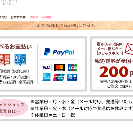
冷剤、冬には
いれてね～！
を変更]
・おすすめ順
・価格順
・新着順
全 [13] 商品中 [1-13] 商品を表示しています。