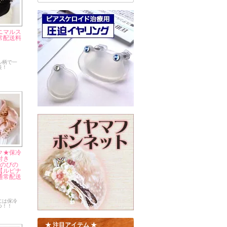
ニマルス
常配送料
ル柄で一
長！
ク★保冷
付き
トのびの
【ルピナ
通常配送
には保冷
つ！！
★ 注目アイテム ★