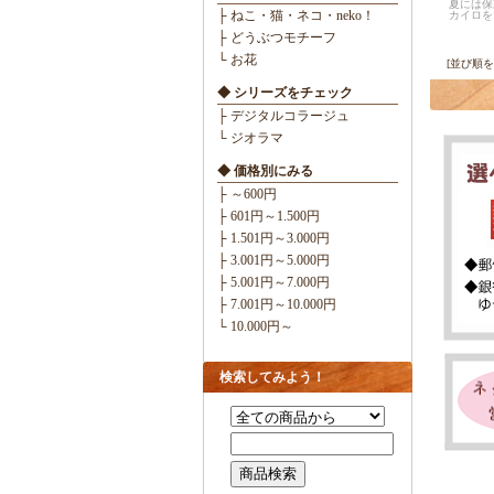
夏には保
├ ねこ・猫・ネコ・neko！
カイロを
├ どうぶつモチーフ
└ お花
[並び順
◆ シリーズをチェック
├ デジタルコラージュ
└ ジオラマ
◆ 価格別にみる
├ ～600円
├ 601円～1.500円
├ 1.501円～3.000円
├ 3.001円～5.000円
├ 5.001円～7.000円
├ 7.001円～10.000円
└ 10.000円～
検索してみよう！