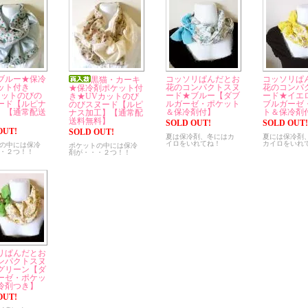
ブルー★保冷
コッソリぱんだとお
コッソリぱ
黒猫・カーキ
ット付き
花のコンパクトスヌ
花のコンパ
★保冷剤ポケット付
カットのびの
ード★ブルー【ダブ
ード★イエ
き★UVカットのび
ード【ルピナ
ルガーゼ・ポケット
ブルガーゼ
のびスヌード【ルピ
】【通常配送
＆保冷剤付】
ト＆保冷剤
ナス加工】【通常配
】
送料無料】
SOLD OUT!
SOLD OUT!
OUT!
SOLD OUT!
夏は保冷剤、冬にはカ
夏には保冷剤
イロをいれてね！
カイロをいれ
の中には保冷
ポケットの中には保冷
・２つ！！
剤が・・・２つ！！
リぱんだとお
ンパクトスヌ
グリーン【ダ
ーゼ・ポケッ
冷剤つき】
OUT!