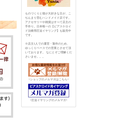
ものづくりと猫が大好きな主が、こ
ぢんまり営むハンドメイド店です。
アクセサリーや雑貨はすべて店主の
手作り。日本唯一の【ピアスケロイ
ド治療用圧迫イヤリング】も販売中
です。
※店主1人での運営・製作のため、
ゆっくりペースでの営業とさせて頂
いております。 なにとぞご理解くだ
さいませ。。。
↑ショップのメルマガはこちら↑
↑圧迫イヤリングのメルマガ↑