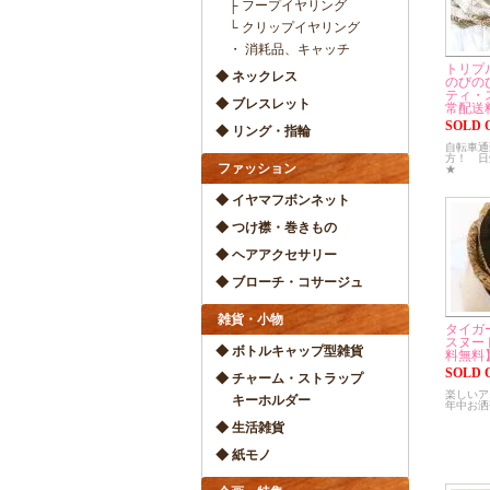
├ フープイヤリング
└ クリップイヤリング
・ 消耗品、キャッチ
トリプ
◆ ネックレス
のびの
ティ・
◆ ブレスレット
常配送
SOLD 
◆ リング・指輪
自転車通
方！ 日
ファッション
★
◆ イヤマフボンネット
◆ つけ襟・巻きもの
◆ ヘアアクセサリー
◆ ブローチ・コサージュ
雑貨・小物
タイガ
スヌー
◆ ボトルキャップ型雑貨
料無料
SOLD 
◆ チャーム・ストラップ
楽しいア
キーホルダー
年中お洒
◆ 生活雑貨
◆ 紙モノ