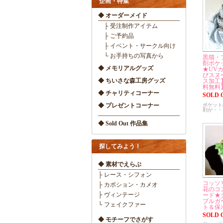
企画・特集
◆ オーダーメイド
├ 受注制作アイテム
├ ご予約品
├ イベント・サークル向け
└ お手持ちの写真から
黒猫・
剤ポケ
◆ メモリアルグッズ
★UV
びスヌ
◆ ちいさな森工房グッズ
ス加工
料無料
◆ チャリティコーナー
SOLD 
◆ プレゼントコーナー
ポケット
剤が・・
◆ Sold Out 作品集
探してみよう！
◆ 素材でえらぶ
├ レース・シフォン
コッソ
├ カボション・カメオ
花のコ
├ ヴィンテージ
ード★
ブルガ
└ フェイクファー
ト＆保
SOLD 
◆ モチーフでさがす