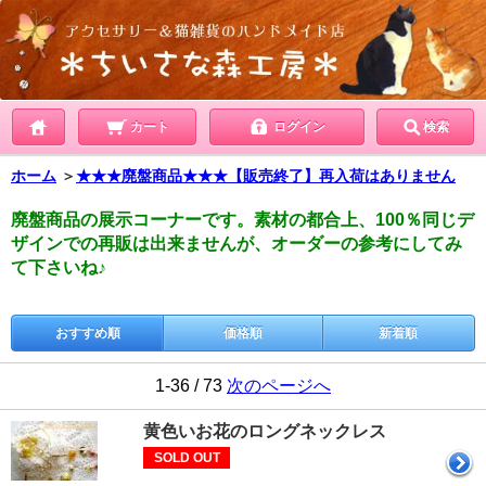
カート
ログイン
検索
ホーム
＞
★★★廃盤商品★★★【販売終了】再入荷はありません
廃盤商品の展示コーナーです。素材の都合上、100％同じデ
ザインでの再販は出来ませんが、オーダーの参考にしてみ
て下さいね♪
おすすめ順
価格順
新着順
1-36 / 73
次のページへ
黄色いお花のロングネックレス
SOLD OUT