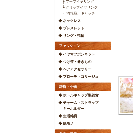
├ フープイヤリング
└ クリップイヤリング
・ 消耗品、キャッチ
◆ ネックレス
◆ ブレスレット
◆ リング・指輪
ファッション
◆ イヤマフボンネット
◆ つけ襟・巻きもの
◆ ヘアアクセサリー
◆ ブローチ・コサージュ
雑貨・小物
◆ ボトルキャップ型雑貨
◆ チャーム・ストラップ
キーホルダー
◆ 生活雑貨
◆ 紙モノ