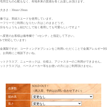
毛羽立ちの心配もなく、布地本来の質感を長くお楽しみ頂けます。
きさ：30mm×20mm
像では、革紐スエードを使用しています。
ーフリーでご利用になりたい方はこのままどうぞ。
分をちょうちょ結びにして短く着用しても可愛らしいですよ＊
へ変更のお客様は備考欄で「○センチ」と指定して下さい。
刻みで対応しています）
金属製ですが、コーティングオプションをご利用いただくことで金属アレルギー対
、お気軽にご相談下さいね。
ットクラスプ、ニューホックは、仕様上、アジャスターのご利用ができません。
ットクラスプは、ペースメーカー等をお使いの方にはご利用頂けません。
SOLD OUT！
在庫数
（再入荷、予約はお問い合わせ下さい）
留め具
長さ