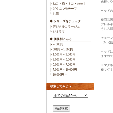
色移りや
├ ねこ・猫・ネコ・neko！
├ どうぶつモチーフ
ヘッドの大
└ お花
※商品画
◆ シリーズをチェック
アレルギ
├ デジタルコラージュ
うしろ部
└ ジオラマ
チェーン
◆ 価格別にみる
（1cm
├ ～600円
├ 601円～1.500円
ヘッドは
├ 1.501円～3.000円
ますので
├ 3.001円～5.000円
├ 5.001円～7.000円
※マグネ
├ 7.001円～10.000円
※マグネ
└ 10.000円～
検索してみよう！