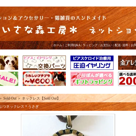
|
ホーム
|
ご利用Q&A
|
ラッピング
|
お支払い
|
配送･送料
|
お
＞
Sold Out
＞
ネックレス【Sold Out】
うぶつネックレス＊うさぎ