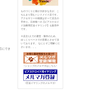
ものづくりと猫が大好きな主が、こ
ぢんまり営むハンドメイド店です。
アクセサリーや雑貨はすべて店主の
手作り。日本唯一の【ピアスケロイ
ド治療用圧迫イヤリング】も販売中
です。
※店主1人での運営・製作のため、
ゆっくりペースでの営業とさせて頂
いております。 なにとぞご理解くだ
さいませ。。。
応にでき
↑ショップのメルマガはこちら↑
↑圧迫イヤリングのメルマガ↑