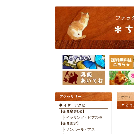
アクセサリー
ホーム
▼ ど
◆ イヤーアクセ
【金具変更OK】
├ イヤリング・ピアス他
【金具固定】
├ ノンホールピアス