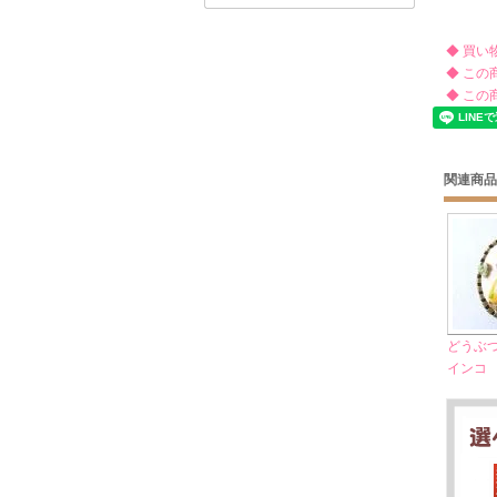
◆ 買い
◆ この
◆ この
関連商品
どうぶ
インコ