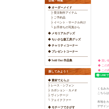
企画・特集
◆ オーダーメイド
├ 受注制作アイテム
├ ご予約品
├ イベント・サークル向け
└ お手持ちの写真から
◆ メモリアルグッズ
◆ ちいさな森工房グッズ
◆ チャリティコーナー
◆ プレゼントコーナー
◆ Sold Out 作品集
◆ 買い
◆ この
◆ この
探してみよう！
◆ 素材でえらぶ
├ レース・シフォン
くるみカ
├ カボション・カメオ
こちらは
├ ヴィンテージ
└ フェイクファー
布地をカ
デザイン
◆ モチーフでさがす