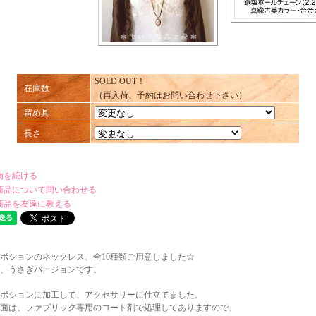
SOLD OUT！
在庫数
（再入荷、予約はお問い合わせ下さい）
留め具
長さ
物を続ける
商品について問い合わせる
商品を友達に教える
ボションのネックレス、全10種類ご用意しました☆
、うさぎバージョンです。
ボションに加工して、アクセサリーに仕立てました。
面は、ファブリック専用のコート剤で処理してありますので、