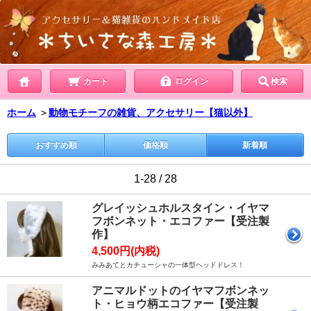
カート
ログイン
検索
ホーム
＞
動物モチーフの雑貨、アクセサリー【猫以外】
おすすめ順
価格順
新着順
1-28 / 28
グレイッシュホルスタイン・イヤマ
フボンネット・エコファー【受注製
作】
4,500円(内税)
みみあてとカチューシャの一体型ヘッドドレス！
アニマルドットのイヤマフボンネッ
ト・ヒョウ柄エコファー【受注製