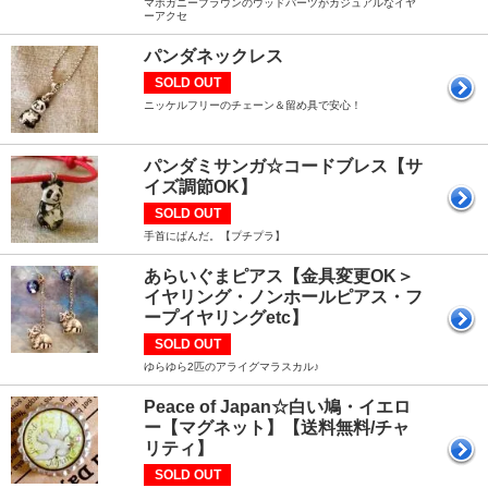
マホガニーブラウンのウッドパーツがカジュアルなイヤ
ーアクセ
パンダネックレス
SOLD OUT
ニッケルフリーのチェーン＆留め具で安心！
パンダミサンガ☆コードブレス【サ
イズ調節OK】
SOLD OUT
手首にぱんだ。【プチプラ】
あらいぐまピアス【金具変更OK＞
イヤリング・ノンホールピアス・フ
ープイヤリングetc】
SOLD OUT
ゆらゆら2匹のアライグマラスカル♪
Peace of Japan☆白い鳩・イエロ
ー【マグネット】【送料無料/チャ
リティ】
SOLD OUT